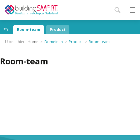
Room-team
Product
U bent hier:
Home
Domeinen
Product
Room-team
Room-team