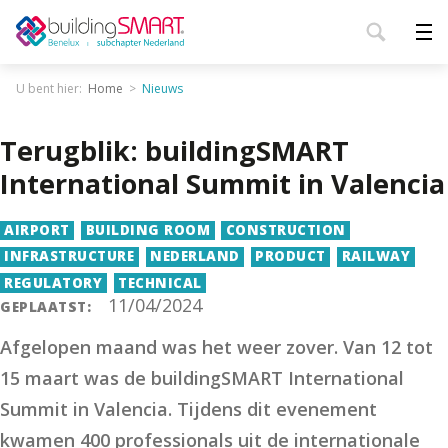
U bent hier:
Home
Nieuws
Terugblik: buildingSMART
International Summit in Valencia
AIRPORT
BUILDING ROOM
CONSTRUCTION
INFRASTRUCTURE
NEDERLAND
PRODUCT
RAILWAY
REGULATORY
TECHNICAL
11/04/2024
GEPLAATST:
Afgelopen maand was het weer zover. Van 12 tot
15 maart was de buildingSMART International
Summit in Valencia. Tijdens dit evenement
kwamen 400 professionals uit de internationale