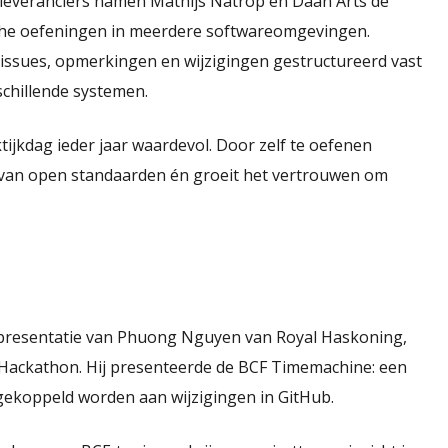
eleveranciers namen Mathijs Natrop en Daan Arts de
che oefeningen in meerdere softwareomgevingen.
issues, opmerkingen en wijzigingen gestructureerd vast
schillende systemen.
tijkdag ieder jaar waardevol. Door zelf te oefenen
 van open standaarden én groeit het vertrouwen om
presentatie van Phuong Nguyen van Royal Haskoning,
Hackathon. Hij presenteerde de BCF Timemachine: een
ekoppeld worden aan wijzigingen in GitHub.