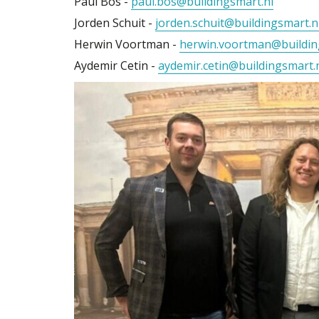
Paul Bos -
paul.bos@buildingsmart.nl
Jorden Schuit -
jorden.schuit@buildingsmart.n
Herwin Voortman -
herwin.voortman@buildin
Aydemir Cetin -
aydemir.cetin@buildingsmart.