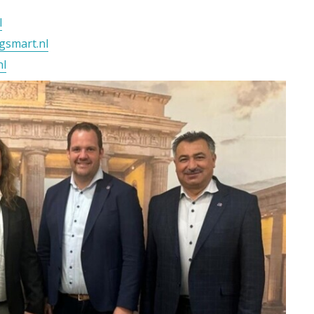
l
gsmart.nl
nl